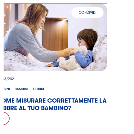
CONDIVIDI
COME MISURARE CORRETTAMENTE
0/03/2021
AMBINI
BAMBINI
FEBBRE
COME MISURARE CORRETTAMENTE LA
EBBRE AL TUO BAMBINO?