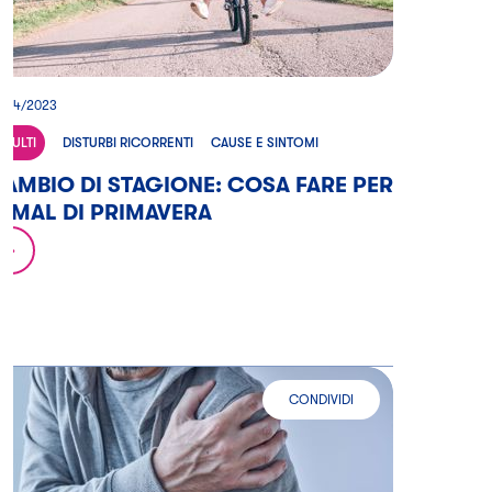
2/04/2023
ADULTI
DISTURBI RICORRENTI
CAUSE E SINTOMI
AMBIO DI STAGIONE: COSA FARE PER
L MAL DI PRIMAVERA
CONDIVIDI
DOLORE DA FRATTURA: LE CARAT