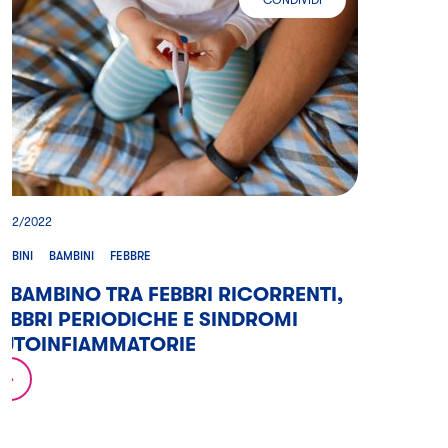
IL BAMBINO TRA FEBBRI RICORRE
3/12/2022
AMBINI
BAMBINI
FEBBRE
L BAMBINO TRA FEBBRI RICORRENTI,
EBBRI PERIODICHE E SINDROMI
AUTOINFIAMMATORIE