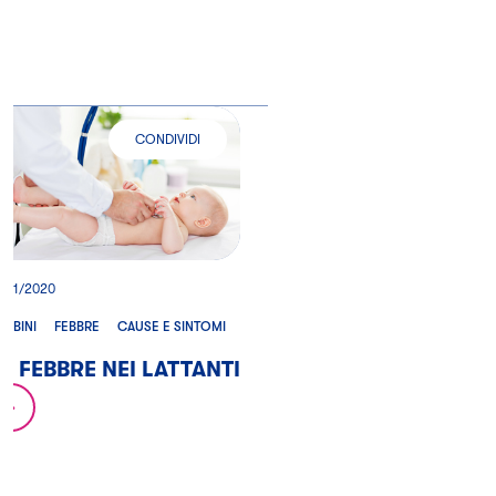
CONDIVIDI
LA FEBBRE NEI LATTANTI
5/11/2020
AMBINI
FEBBRE
CAUSE E SINTOMI
A FEBBRE NEI LATTANTI