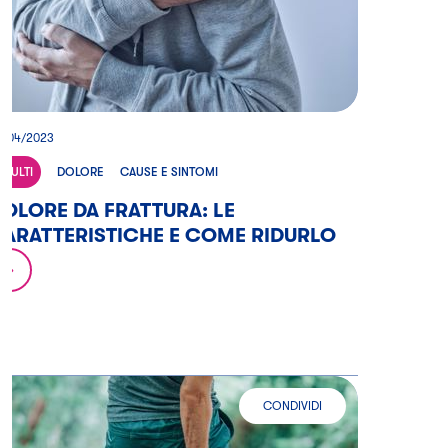
6/04/2023
ADULTI
DOLORE
CAUSE E SINTOMI
OLORE DA FRATTURA: LE
ARATTERISTICHE E COME RIDURLO
CONDIVIDI
DOLORI MUSCOLARI DIFFUSI: Q