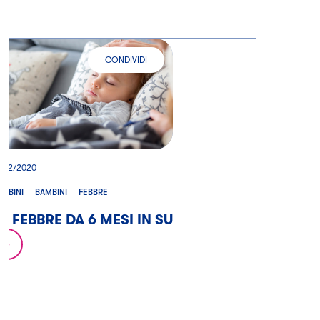
CONDIVIDI
LA FEBBRE DA 6 MESI IN SU
9/12/2020
AMBINI
BAMBINI
FEBBRE
A FEBBRE DA 6 MESI IN SU