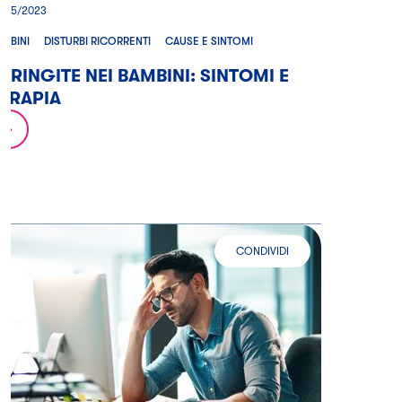
2/05/2023
AMBINI
DISTURBI RICORRENTI
CAUSE E SINTOMI
ARINGITE NEI BAMBINI: SINTOMI E
ERAPIA
CONDIVIDI
CEFALEA DI TIPO TENSIVO: COM