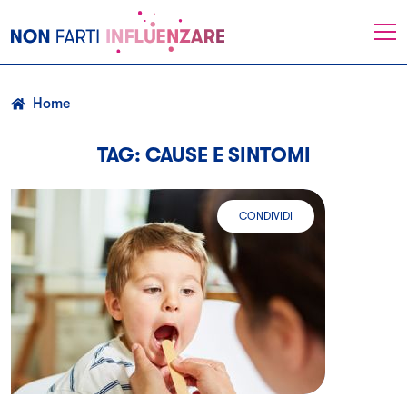
NonFartiInfluenzare
Menu
-
Angelini
Home
TAG: CAUSE E SINTOMI
CONDIVIDI
LARINGITE NEI BAMBINI: SINTOMI 