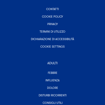
CONTATTI
COOKIE POLICY
PRIVACY
TERMINI DI UTILIZZO
DICHIARAZIONE DI ACCESSIBILITÀ
COOKIE SETTINGS
ADULTI
-
FEBBRE
TUTTE
LE
-
INFLUENZA
CATEGORIE
TUTTE
ASSOCIATE
-
LE
DOLORE
AD
TUTTE
CATEGORIE
ADULTI
LE
ASSOCIATE
-
DISTURBI RICORRENTI
CATEGORIE
AD
TUTTE
ASSOCIATE
ADULTI
-
LE
CONSIGLI UTILI