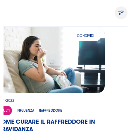
FILTRA
CONDIVIDI
COME CURARE IL RAFFREDDORE 
9/11/2022
ADULTI
INFLUENZA
RAFFREDDORE
OME CURARE IL RAFFREDDORE IN
GRAVIDANZA