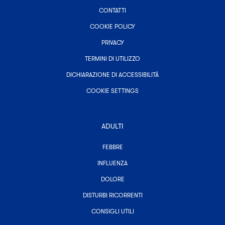
CONTATTI
COOKIE POLICY
PRIVACY
TERMINI DI UTILIZZO
DICHIARAZIONE DI ACCESSIBILITÀ
COOKIE SETTINGS
ADULTI
-
FEBBRE
TUTTE
LE
-
INFLUENZA
CATEGORIE
TUTTE
ASSOCIATE
-
LE
DOLORE
AD
TUTTE
CATEGORIE
ADULTI
LE
ASSOCIATE
-
DISTURBI RICORRENTI
CATEGORIE
AD
TUTTE
ASSOCIATE
ADULTI
-
LE
CONSIGLI UTILI
AD
TUTTE
CATEGORIE