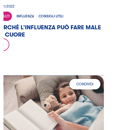
4/01/2022
ADULTI
INFLUENZA
CONSIGLI UTILI
ERCHÉ L’INFLUENZA PUÒ FARE MALE
AL CUORE
CONDIVIDI
COME DISTINGUO L'INFLUENZA DA