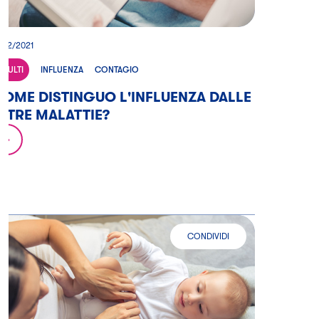
/02/2021
ADULTI
INFLUENZA
CONTAGIO
OME DISTINGUO L'INFLUENZA DALLE
LTRE MALATTIE?
CONDIVIDI
È IN ARRIVO L'INFLUENZA: COM