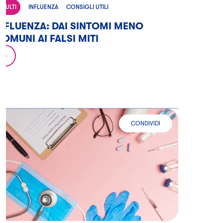
ADULTI
INFLUENZA
CONSIGLI UTILI
NFLUENZA: DAI SINTOMI MENO
OMUNI AI FALSI MITI
CONDIVIDI
PERCHÉ L’INFLUENZA PUÒ FARE 