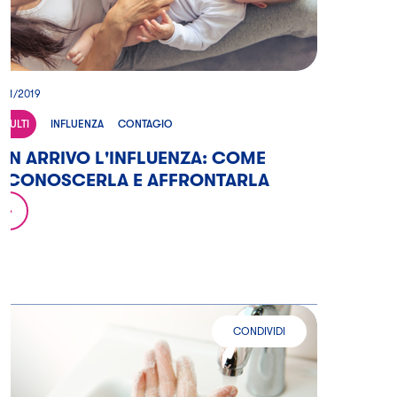
/11/2019
ADULTI
INFLUENZA
CONTAGIO
 IN ARRIVO L'INFLUENZA: COME
RICONOSCERLA E AFFRONTARLA
CONDIVIDI
LE REGOLE IGIENICHE FONDAMENT