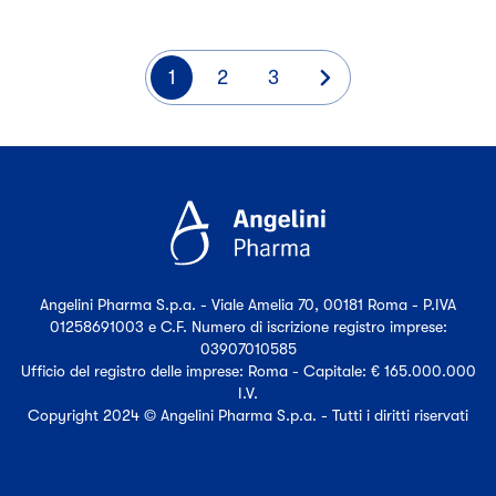
Paginazione
Pagina
1
2
3
corrente:
Vai
alla
pagina
successiva
Angelini Pharma S.p.a. - Viale Amelia 70, 00181 Roma - P.IVA
01258691003 e C.F. Numero di iscrizione registro imprese:
03907010585
Ufficio del registro delle imprese: Roma - Capitale: € 165.000.000
I.V.
Copyright 2024 © Angelini Pharma S.p.a. - Tutti i diritti riservati