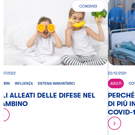
CONDIVIDI
GLI ALLEATI DELLE DIFESE NEL B
2/07/2022
22/12/2021
AMBINI
INFLUENZA
SISTEMA IMMUNITARIO
ADULTI
COV
LI ALLEATI DELLE DIFESE NEL
PERCHÉ 
BAMBINO
DI PIÙ 
COVID-