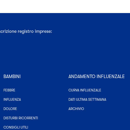
crizione registro imprese:
BAMBINI
ANDAMENTO INFLUENZALE
-
-
FEBBRE
CURVA INFLUENZALE
TUTTE
LE
-
-
INFLUENZA
DATI ULTIMA SETTIMANA
CATEGORIE
TUTTE
ASSOCIATE
-
LE
-
DOLORE
ARCHIVIO
AD
TUTTE
CATEGORIE
BAMBINI
LE
ASSOCIATE
-
DISTURBI RICORRENTI
CATEGORIE
AD
TUTTE
ASSOCIATE
BAMBINI
-
LE
CONSIGLI UTILI