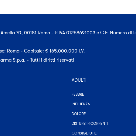
e Amelia 70, 00181 Roma - P.IVA 01258691003 e C.F. Numero di is
rese: Roma - Capitale: € 165.000.000 I.V.
a S.p.a. - Tutti i diritti riservati
ADULTI
-
FEBBRE
TUTTE
LE
-
INFLUENZA
CATEGORIE
TUTTE
ASSOCIATE
-
LE
DOLORE
AD
TUTTE
CATEGORIE
ADULTI
LE
ASSOCIATE
-
DISTURBI RICORRENTI
CATEGORIE
AD
TUTTE
ASSOCIATE
ADULTI
-
LE
CONSIGLI UTILI