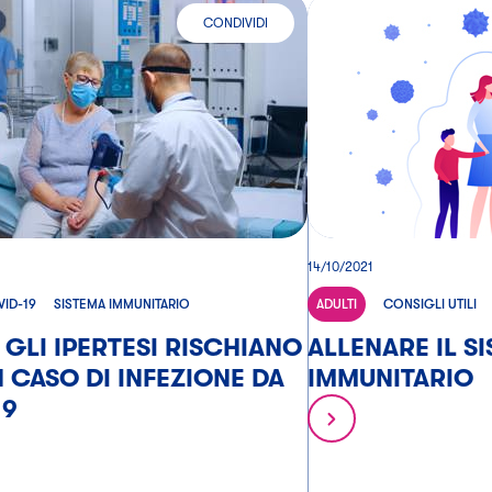
CONDIVIDI
AMBINO
PERCHÉ GLI IPERTESI RISCHIANO DI PIÙ IN CAS
14/10/2021
ID-19
SISTEMA IMMUNITARIO
ADULTI
CONSIGLI UTILI
GLI IPERTESI RISCHIANO
ALLENARE IL S
IN CASO DI INFEZIONE DA
IMMUNITARIO
19