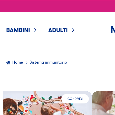
Scopri
le
nostre
BAMBINI
ADULTI
aree
di
contenuto
rispetto
a
Home
Sistema immunitario
Tu
sei
qui:
CONDIVIDI
COME REAGISCE IL SISTEMA IMMU