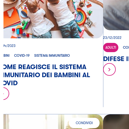
23/12/2022
6/04/2023
ADULTI
CON
AMBINI
COVID-19
SISTEMA IMMUNITARIO
DIFESE 
COME REAGISCE IL SISTEMA
IMMUNITARIO DEI BAMBINI AL
COVID
CONDIVIDI
BUONE ABITUDINI PER RAFFORZAR