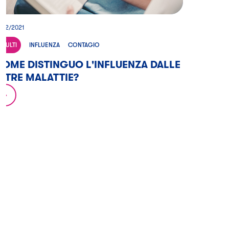
/02/2021
ADULTI
INFLUENZA
CONTAGIO
OME DISTINGUO L'INFLUENZA DALLE
LTRE MALATTIE?