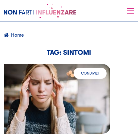
NonFartiInfluenzare
Menu
-
Angelini
Home
TAG: SINTOMI
CONDIVIDI
EMICRANIA: TIPOLOGIE, SINTOMI 