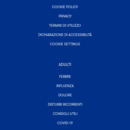
COOKIE POLICY
PRIVACY
TERMINI DI UTILIZZO
DICHIARAZIONE DI ACCESSIBILITÀ
COOKIE SETTINGS
ADULTI
-
FEBBRE
TUTTE
LE
-
INFLUENZA
CATEGORIE
TUTTE
ASSOCIATE
-
LE
DOLORE
AD
TUTTE
CATEGORIE
ADULTI
LE
ASSOCIATE
-
DISTURBI RICORRENTI
CATEGORIE
AD
TUTTE
ASSOCIATE
ADULTI
-
LE
CONSIGLI UTILI
AD
TUTTE
CATEGORIE
ADULTI
-
LE
ASSOCIATE
COVID-19
TUTTE
CATEGORIE
AD